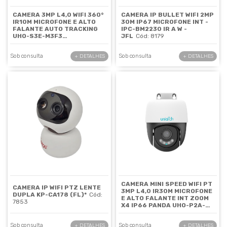
CAMERA 3MP L4,0 WIFI 360°
CAMERA IP BULLET WIFI 2MP
IR10M MICROFONE E ALTO
30M IP67 MICROFONE INT -
FALANTE AUTO TRACKING
IPC-BM2230 IR A W -
UHO-S3E-M3F3
JFL
Cód: 8179
UNIARCH
Cód: 8407
Sob consulta
Sob consulta
+ DETALHES
+ DETALHES
CAMERA MINI SPEED WIFI PT
CAMERA IP WIFI PTZ LENTE
3MP L4,0 IR30M MICROFONE
DUPLA KP-CA178 (FL)*
Cód:
E ALTO FALANTE INT ZOOM
7853
X4 IP66 PANDA UHO-P2A-
M3F4D - UNIVIEW
Cód: 8336
Sob consulta
Sob consulta
+ DETALHES
+ DETALHES