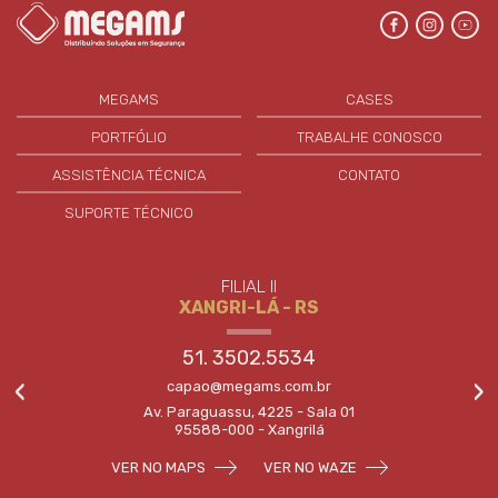
MEGAMS
CASES
PORTFÓLIO
TRABALHE CONOSCO
ASSISTÊNCIA TÉCNICA
CONTATO
SUPORTE TÉCNICO
FILIAL II
XANGRI-LÁ - RS
51. 3502.5534
‹
›
capao@megams.com.br
Av. Paraguassu, 4225 - Sala 01
95588-000 - Xangrilá
VER NO MAPS
VER NO WAZE