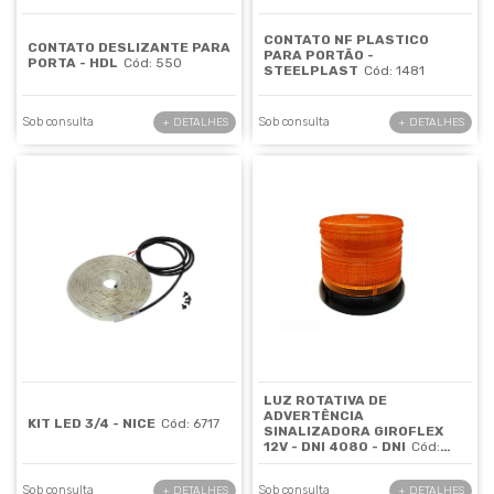
CONTATO NF PLASTICO
CONTATO DESLIZANTE PARA
PARA PORTÃO -
PORTA - HDL
Cód: 550
STEELPLAST
Cód: 1481
Sob consulta
Sob consulta
+ DETALHES
+ DETALHES
LUZ ROTATIVA DE
ADVERTÊNCIA
KIT LED 3/4 - NICE
Cód: 6717
SINALIZADORA GIROFLEX
12V - DNI 4080 - DNI
Cód:
2695
Sob consulta
Sob consulta
+ DETALHES
+ DETALHES