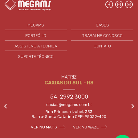
MEGAMS
CASES
PORTFÓLIO
TRABALHE CONOSCO
ASSISTÊNCIA TÉCNICA
CONTATO
SUPORTE TÉCNICO
TRIZ
FILIAL II
O SUL - RS
XANGRI-LÁ
992.3000
51. 3502.
‹
›
gams.com.br
capao@megams
a Izabel, 353
Av. Paraguassu, 42
arina CEP: 95032-420
95588-000 - X
VER NO WAZE
VER NO MAPS
V